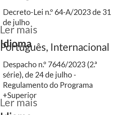
Decreto-Lei n.º 64-A/2023 de 31
de julho
Ler mais
acerca de
Decreto-Lei n.º
64-A/2023 de 31
de julho
Idioma
Português, Internacional
Despacho n.º 7646/2023 (2.ª
série), de 24 de julho -
Regulamento do Programa
+Superior
Ler mais
acerca de
Despacho n.º
7646/2023 (2.ª
série), de 24 de