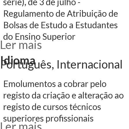
série), de 3 de julho -
Regulamento de Atribuição de
Bolsas de Estudo a Estudantes
do Ensino Superior
Ler mais
acerca de
Despacho n.º
7253/2024 (2.ª
série), de 3 de
Idioma
julho -
Português, Internacional
Regulamento de
Atribuição de
Bolsas de Estudo
a Estudantes do
Ensino Superior
Emolumentos a cobrar pelo
registo da criação e alteração ao
registo de cursos técnicos
superiores profissionais
Ler mais
acerca de