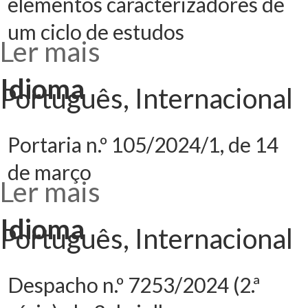
elementos caracterizadores de
um ciclo de estudos
Ler mais
acerca de
Deliberação n.º
1015/2024, de 5
de agosto -
Idioma
Alteração dos
Português, Internacional
elementos
caracterizadores
de um ciclo de
estudos
Portaria n.º 105/2024/1, de 14
de março
Ler mais
acerca de
Portaria n.º
105/2024/1, de
14 de março
Idioma
Português, Internacional
Despacho n.º 7253/2024 (2.ª