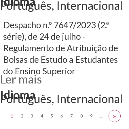
Idioma
julho -
Português, Internacional
Regulamento do
Programa
+Superior
Despacho n.º 7647/2023 (2.ª
série), de 24 de julho -
Regulamento de Atribuição de
Bolsas de Estudo a Estudantes
do Ensino Superior
Ler mais
acerca de
Despacho n.º
7647/2023 (2.ª
série), de 24 de
Idioma
julho -
Português, Internacional
Regulamento de
Atribuição de
Bolsas de Estudo
a Estudantes do
Ensino Superior
Páginas
1
2
3
4
5
6
7
8
9
…
>