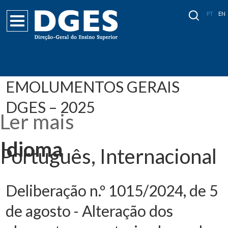
PT
EN
EMOLUMENTOS GERAIS
DGES – 2025
Ler mais
acerca de
EMOLUMENTO
GERAIS DGES –
2025
Idioma
Português, Internacional
Deliberação n.º 1015/2024, de 5
de agosto - Alteração dos